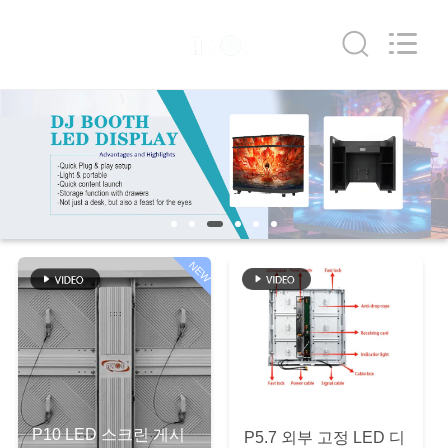
Copyright
©
2019
-
2026
Shen
Zhen
AVOE
집
Hi-
tech
Co.,
Ltd..
All
Rights
제
Reserved.
품
NEW
우
리
에
관
P10 LED 스크린 게시
P5.7 외부 고정 LED 디