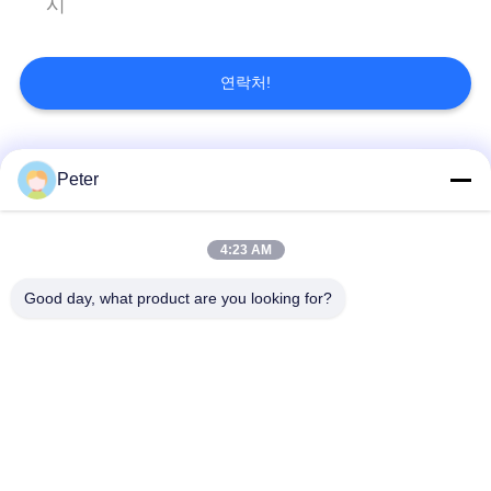
시
블
연락처!
로
그
모든
Peter
인
실외 고정 LED 디스
실내 고정 LED 디스
용
4:23 AM
플레이
플레이
을
Good day, what product are you looking for?
투명한 유리 LED 디
단계 임대 주도 디스
요
스플레이
플레이
청
하
미세한 피치 LED 디
실외용 LED 디스플레
스플레이
이
십