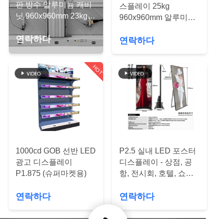
한
판 방수 알루미늄 캐비
스플레이 25kg
닛 960x960mm 23kg
것
960x960mm 알루미늄
10000K
캐비닛 IP65
연락하다
연락하다
공
HOT
장
투
어
품
1000cd GOB 선반 LED
P2.5 실내 LED 포스터
광고 디스플레이
디스플레이 - 상점, 공
질
P1.875 (슈퍼마켓용)
항, 전시회, 호텔, 쇼핑
관
몰
연락하다
연락하다
리